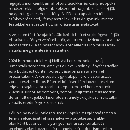
legújabb munkáinkban, ahol torzításokkal és komplex optikai
rendszerekkel dolgozunk, sokszor mi magunk is csak sejtjük,
hogyan fog viselkedni a fény. A LED-ek alapszínein túl
színkeverésekkel, „fénypasztellekkel” is dolgozunk, mintha
festékkel és ecsettel hoznánk létre új árnyalatokat.
A végtelen tér illúzióját két tükröződő felület segítségével érjük
el. Műveink fényei vezérelhetők, ami interaktív dimenziót ad az
alkotásoknak; a színváltozások eredetileg az idő múlásának
vizuális megjelenítésére születtek.
2024-ben mutattuk be új kiállítási koncepciónkat, az Új
Dimenziók sorozatot, amelyet a Pécsi Zsolnay Fényfesztiválon
és a Budapest Contemporary vásáron is nagy sikerrel
prezentáltunk. A koncepció egyik alappillére a szobrászati
vonal: részben Botos Péterrel közösen létrehozott, részben
teljesen saját szobrokkal. Faliképeinkben ekkor kezdtünk
kilépni a síkból, és domború, homorú, hajlított és más módon
deformált üvegekkel kísérletezni, amelyek új, kiszámíthatatlan
vizuális eredményeket hoznak.
Célunk, hogy a különleges üvegek optikai tulajdonságait és a
fény viselkedését felhasználva — a sötétséget is aktív
elemként bevonva — olyan geometriai struktúrákat és
térélményeket hozzunk létre, amelyek új, eddig ismeretlen