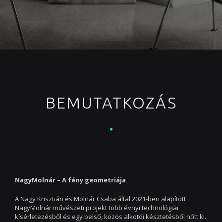
BEMUTATKOZÁS
NagyMolnár – A fény geometriája
A Nagy Krisztián és Molnár Csaba által 2021-ben alapított
NagyMolnár művészeti projekt több évnyi technológiai
kísérletezésből és egy belső, közös alkotói késztetésből nőtt ki.