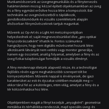
Munkamódszerünk az üvegmegmunkálás és a fénytervezés
határterületein mozog: kézzel épített objektumainkban az üveg
és a fény egymást erősítve hozza létre a kompozíciót. Bár
technikánk az üvegművészetből is táplálkozik,
gondolkodásmódunk és vizuális szemléletünk alapján
elsősorban fényművészeknek tartjuk magunkat.
Műveink az Op-Art és a Light Art metszéspontjában
helyezkednek el; saját megnevezésünkkel élve „geo-optikai
fényszobrászatként” írhatók le. Fontos számunkra
hangsúlyozni, hogy nem digitális művészetet hozunk létre:
alkotásaink látványát nem vetítés vagy monitor generálja,
hanem egy összetett, analóg folyamat, amelyben a fény és az
üveg fizikai tulajdonságai formálják a vizuális élményt.
A fény mindennapi életünk alapvető része, és a technológiai
fejlődés révén egyre meghatározóbb szerepet tölt be
környezetünkben. Műveink nappal is érvényesek, de igazi
karakterüket az esti és éjszakai sötétben mutatják meg —
ekkor tárul fel az a különleges, intim világ, amelyet a fény és a
tér kölcsönhatása hoz létre.
Objektjeinkben magát a fényt kezeljük „anyagként”: geometriai
mintákba és térhálókba rendezzük, majd speciális üveg- és