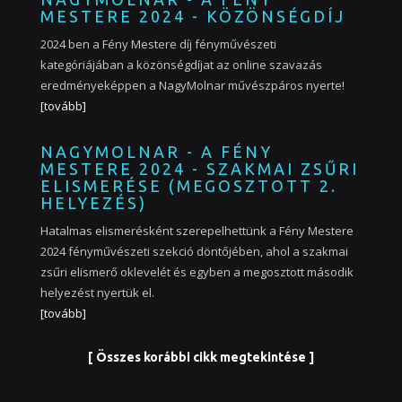
MESTERE 2024 - KÖZÖNSÉGDÍJ
2024 ben a Fény Mestere díj fényművészeti
kategóriájában a közönségdíjat az online szavazás
eredményeképpen a NagyMolnar művészpáros nyerte!
[tovább]
NAGYMOLNAR - A FÉNY
MESTERE 2024 - SZAKMAI ZSŰRI
ELISMERÉSE (MEGOSZTOTT 2.
HELYEZÉS)
Hatalmas elismerésként szerepelhettünk a Fény Mestere
2024 fényművészeti szekció döntőjében, ahol a szakmai
zsűri elismerő oklevelét és egyben a megosztott második
helyezést nyertük el.
[tovább]
[ Összes korábbi cikk megtekintése ]