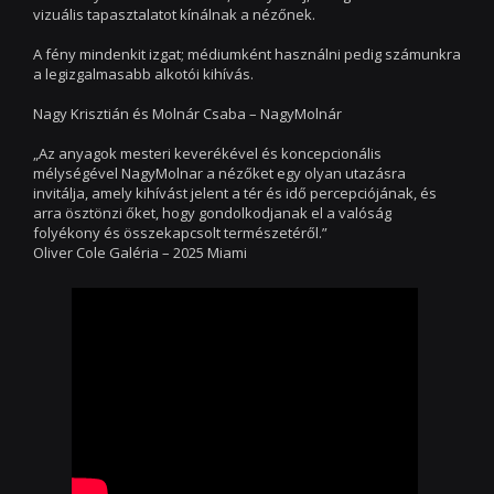
vizuális tapasztalatot kínálnak a nézőnek.
A fény mindenkit izgat; médiumként használni pedig számunkra
a legizgalmasabb alkotói kihívás.
Nagy Krisztián és Molnár Csaba – NagyMolnár
„Az anyagok mesteri keverékével és koncepcionális
mélységével NagyMolnar a nézőket egy olyan utazásra
invitálja, amely kihívást jelent a tér és idő percepciójának, és
arra ösztönzi őket, hogy gondolkodjanak el a valóság
folyékony és összekapcsolt természetéről.”
Oliver Cole Galéria – 2025 Miami