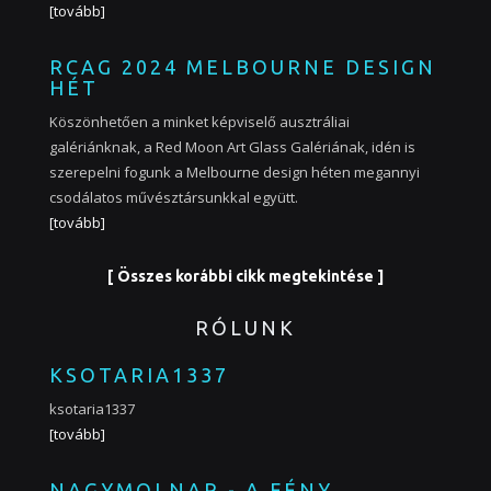
[tovább]
RCAG 2024 MELBOURNE DESIGN
HÉT
Köszönhetően a minket képviselő ausztráliai
galériánknak, a Red Moon Art Glass Galériának, idén is
szerepelni fogunk a Melbourne design héten megannyi
csodálatos művésztársunkkal együtt.
[tovább]
[ Összes korábbi cikk megtekintése ]
RÓLUNK
KSOTARIA1337
ksotaria1337
[tovább]
NAGYMOLNAR - A FÉNY