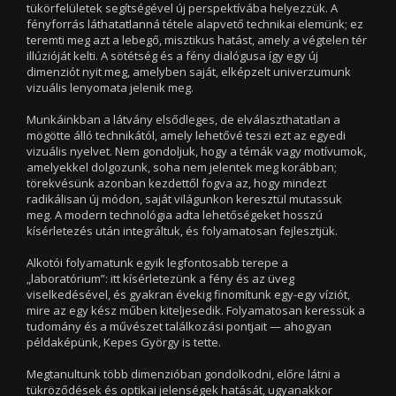
tükörfelületek segítségével új perspektívába helyezzük. A
fényforrás láthatatlanná tétele alapvető technikai elemünk; ez
teremti meg azt a lebegő, misztikus hatást, amely a végtelen tér
illúzióját kelti. A sötétség és a fény dialógusa így egy új
dimenziót nyit meg, amelyben saját, elképzelt univerzumunk
vizuális lenyomata jelenik meg.
Munkáinkban a látvány elsődleges, de elválaszthatatlan a
mögötte álló technikától, amely lehetővé teszi ezt az egyedi
vizuális nyelvet. Nem gondoljuk, hogy a témák vagy motívumok,
amelyekkel dolgozunk, soha nem jelentek meg korábban;
törekvésünk azonban kezdettől fogva az, hogy mindezt
radikálisan új módon, saját világunkon keresztül mutassuk
meg. A modern technológia adta lehetőségeket hosszú
kísérletezés után integráltuk, és folyamatosan fejlesztjük.
Alkotói folyamatunk egyik legfontosabb terepe a
„laboratórium”: itt kísérletezünk a fény és az üveg
viselkedésével, és gyakran évekig finomítunk egy-egy víziót,
mire az egy kész műben kiteljesedik. Folyamatosan keressük a
tudomány és a művészet találkozási pontjait — ahogyan
példaképünk, Kepes György is tette.
Megtanultunk több dimenzióban gondolkodni, előre látni a
tükröződések és optikai jelenségek hatását, ugyanakkor