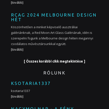
[tovább]
RCAG 2024 MELBOURNE DESIGN
HÉT
Köszönhetően a minket képviselő ausztráliai
galériánknak, a Red Moon Art Glass Galériának, idén is
szerepelni fogunk a Melbourne design héten megannyi
csodálatos művésztársunkkal együtt.
[tovább]
[ Összes korábbi cikk megtekintése ]
RÓLUNK
KSOTARIA1337
ksotaria1337
[tovább]
NAGYMOLNAR - A FÉNY