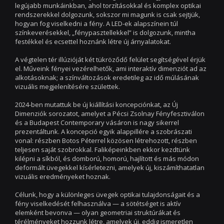
legújabb munkáinkban, ahol torzításokkal és komplex optikai
rendszerekkel dolgozunk, sokszor mi magunk is csak sejtjük,
hogyan fog viselkedni a fény. A LED-ek alapszínein túl
színkeverésekkel, „fénypasztellekkel” is dolgozunk, mintha
festékkel és ecsettel hoznánk létre új árnyalatokat.
A végtelen tér illúzióját két tükröződő felület segítségével érjük
el. Műveink fényei vezérelhetők, ami interaktív dimenziót ad az
alkotásoknak; a színváltozások eredetileg az idő múlásának
vizuális megjelenítésére születtek.
2024-ben mutattuk be új kiállítási koncepciónkat, az Új
Dimenziók sorozatot, amelyet a Pécsi Zsolnay Fényfesztiválon
és a Budapest Contemporary vásáron is nagy sikerrel
prezentáltunk. A koncepció egyik alappillére a szobrászati
vonal: részben Botos Péterrel közösen létrehozott, részben
teljesen saját szobrokkal. Faliképeinkben ekkor kezdtünk
kilépni a síkból, és domború, homorú, hajlított és más módon
deformált üvegekkel kísérletezni, amelyek új, kiszámíthatatlan
vizuális eredményeket hoznak.
Célunk, hogy a különleges üvegek optikai tulajdonságait és a
fény viselkedését felhasználva — a sötétséget is aktív
elemként bevonva — olyan geometriai struktúrákat és
térélményeket hozzunk létre, amelyek új, eddig ismeretlen