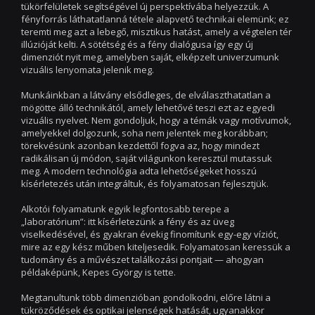
tükörfelületek segítségével új perspektívába helyezzük. A
fényforrás láthatatlanná tétele alapvető technikai elemünk; ez
teremti meg azt a lebegő, misztikus hatást, amely a végtelen tér
illúzióját kelti. A sötétség és a fény dialógusa így egy új
dimenziót nyit meg, amelyben saját, elképzelt univerzumunk
vizuális lenyomata jelenik meg.
Munkáinkban a látvány elsődleges, de elválaszthatatlan a
mögötte álló technikától, amely lehetővé teszi ezt az egyedi
vizuális nyelvet. Nem gondoljuk, hogy a témák vagy motívumok,
amelyekkel dolgozunk, soha nem jelentek meg korábban;
törekvésünk azonban kezdettől fogva az, hogy mindezt
radikálisan új módon, saját világunkon keresztül mutassuk
meg. A modern technológia adta lehetőségeket hosszú
kísérletezés után integráltuk, és folyamatosan fejlesztjük.
Alkotói folyamatunk egyik legfontosabb terepe a
„laboratórium”: itt kísérletezünk a fény és az üveg
viselkedésével, és gyakran évekig finomítunk egy-egy víziót,
mire az egy kész műben kiteljesedik. Folyamatosan keressük a
tudomány és a művészet találkozási pontjait — ahogyan
példaképünk, Kepes György is tette.
Megtanultunk több dimenzióban gondolkodni, előre látni a
tükröződések és optikai jelenségek hatását, ugyanakkor