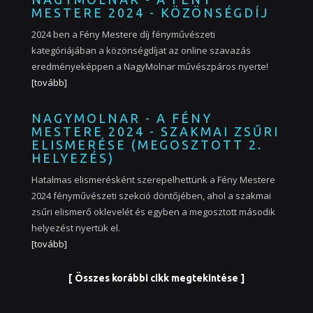
MESTERE 2024 - KÖZÖNSÉGDÍJ
2024 ben a Fény Mestere díj fényművészeti
kategóriájában a közönségdíjat az online szavazás
eredményeképpen a NagyMolnar művészpáros nyerte!
[tovább]
NAGYMOLNAR - A FÉNY
MESTERE 2024 - SZAKMAI ZSŰRI
ELISMERÉSE (MEGOSZTOTT 2.
HELYEZÉS)
Hatalmas elismerésként szerepelhettünk a Fény Mestere
2024 fényművészeti szekció döntőjében, ahol a szakmai
zsűri elismerő oklevelét és egyben a megosztott második
helyezést nyertük el.
[tovább]
[ Összes korábbi cikk megtekintése ]