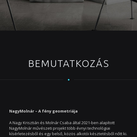
BEMUTATKOZÁS
NagyMolnár – A fény geometriája
A Nagy Krisztián és Molnár Csaba által 2021-ben alapított
NagyMolnár művészeti projekt több évnyi technológiai
kísérletezésből és egy belső, közös alkotói késztetésből nőtt ki.