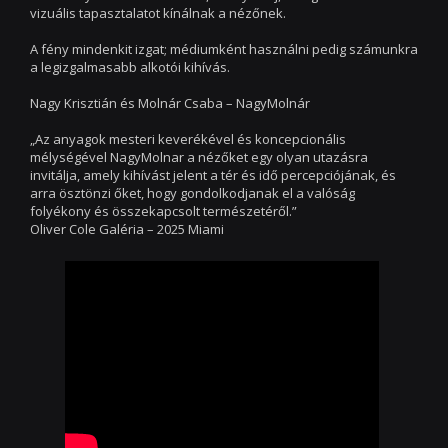
vizuális tapasztalatot kínálnak a nézőnek.
A fény mindenkit izgat; médiumként használni pedig számunkra
a legizgalmasabb alkotói kihívás.
Nagy Krisztián és Molnár Csaba – NagyMolnár
„Az anyagok mesteri keverékével és koncepcionális
mélységével NagyMolnar a nézőket egy olyan utazásra
invitálja, amely kihívást jelent a tér és idő percepciójának, és
arra ösztönzi őket, hogy gondolkodjanak el a valóság
folyékony és összekapcsolt természetéről.”
Oliver Cole Galéria – 2025 Miami