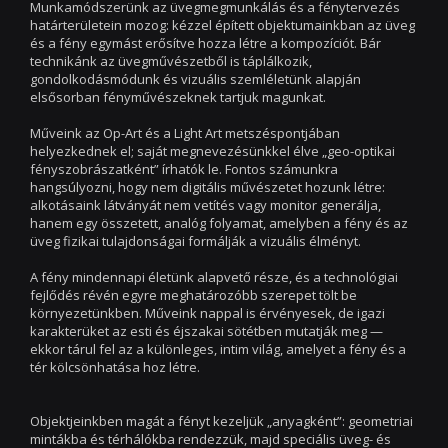
Munkamódszerünk az üvegmegmunkálás és a fénytervezés
határterületein mozog: kézzel épített objektumainkban az üveg
és a fény egymást erősítve hozza létre a kompozíciót. Bár
technikánk az üvegművészetből is táplálkozik,
gondolkodásmódunk és vizuális szemléletünk alapján
elsősorban fényművészeknek tartjuk magunkat.
Műveink az Op-Art és a Light Art metszéspontjában
helyezkednek el; saját megnevezésünkkel élve „geo-optikai
fényszobrászatként” írhatók le. Fontos számunkra
hangsúlyozni, hogy nem digitális művészetet hozunk létre:
alkotásaink látványát nem vetítés vagy monitor generálja,
hanem egy összetett, analóg folyamat, amelyben a fény és az
üveg fizikai tulajdonságai formálják a vizuális élményt.
A fény mindennapi életünk alapvető része, és a technológiai
fejlődés révén egyre meghatározóbb szerepet tölt be
környezetünkben. Műveink nappal is érvényesek, de igazi
karakterüket az esti és éjszakai sötétben mutatják meg —
ekkor tárul fel az a különleges, intim világ, amelyet a fény és a
tér kölcsönhatása hoz létre.
Objektjeinkben magát a fényt kezeljük „anyagként”: geometriai
mintákba és térhálókba rendezzük, majd speciális üveg- és