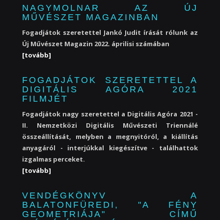
NAGYMOLNAR AZ ÚJ
MŰVÉSZET MAGAZINBAN
Fogadjátok szeretettel Jankó Judit írását rólunk az
Új Művészet Magazin 2022. áprilisi számában
[tovább]
FOGADJÁTOK SZERETETTEL A
DIGITÁLIS AGÓRA 2021
FILMJÉT
Fogadjátok nagy szeretettel a Digitális Agóra 2021 -
II. Nemzetközi Digitális Művészeti Triennálé
összeállítását, melyben a megnyitóról, a kiállítás
anyagáról - interjúkkal kiegészítve - találhattok
izgalmas perceket.
[tovább]
VENDÉGKÖNYV A
BALATONFÜREDI, "A FÉNY
GEOMETRIÁJA" CÍMŰ