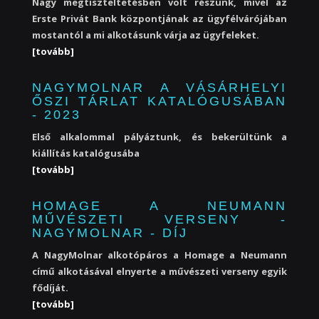
Nagy megtiszteltetésben volt részünk, mivel az
Erste Privát Bank központjának az ügyfélvárójában
mostantól a mi alkotásunk várja az ügyfeleket.
[tovább]
NAGYMOLNAR A VÁSÁRHELYI
ŐSZI TÁRLAT KATALÓGUSÁBAN
- 2023
Első alkalommal pályáztunk, és bekerültünk a
kiállítás katalógusába
[tovább]
HOMAGE A NEUMANN
MŰVÉSZETI VERSENY -
NAGYMOLNAR - DÍJ
A NagyMolnar alkotópáros a Homage a Neumann
című alkotásával elnyerte a művészeti verseny egyik
fődíját.
[tovább]