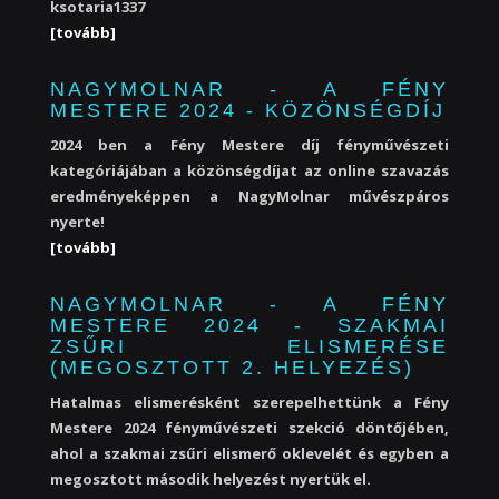
ksotaria1337
[tovább]
NAGYMOLNAR - A FÉNY
MESTERE 2024 - KÖZÖNSÉGDÍJ
2024 ben a Fény Mestere díj fényművészeti
kategóriájában a közönségdíjat az online szavazás
eredményeképpen a NagyMolnar művészpáros
nyerte!
[tovább]
NAGYMOLNAR - A FÉNY
MESTERE 2024 - SZAKMAI
ZSŰRI ELISMERÉSE
(MEGOSZTOTT 2. HELYEZÉS)
Hatalmas elismerésként szerepelhettünk a Fény
Mestere 2024 fényművészeti szekció döntőjében,
ahol a szakmai zsűri elismerő oklevelét és egyben a
megosztott második helyezést nyertük el.