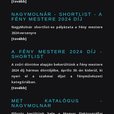
[tovább]
NAGYMOLNÁR - SHORTLIST - A
FÉNY MESTERE 2024 DÍJ
NagyMolnár shortlist-es pályázata a Fény mestere
2024 versenyre
[tovább]
A FÉNY MESTERE 2024 DÍJ -
SHORTLIST
A zsűri döntése alapján bekerültünk a fény mestere
2024 díj hármas döntőjébe, április 30.-án kiderül, ki
nyeri el a szakmai díjat a fényművészeti
kategóriában.
[tovább]
MET KATALÓGUS -
NAGYMOLNAR
Először kerültünk bele a Magyar Elektrográfiai