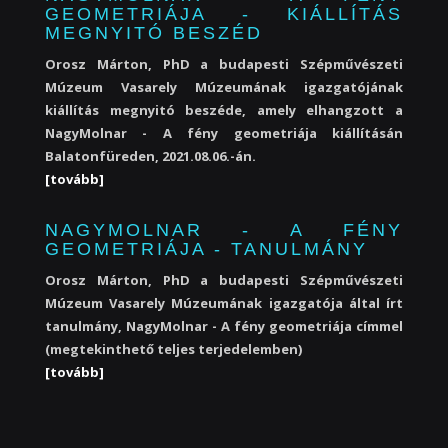
GEOMETRIÁJA - KIÁLLÍTÁS
MEGNYITÓ BESZÉD
Orosz Márton, PhD a budapesti Szépművészeti
Múzeum Vasarely Múzeumának igazgatójának
kiállítás megnyitó beszéde, amely elhangzott a
NagyMolnar - A fény geometriája kiállításán
Balatonfüreden, 2021.08.06.-án.
[tovább]
NAGYMOLNAR - A FÉNY
GEOMETRIÁJA - TANULMÁNY
Orosz Márton, PhD a budapesti Szépművészeti
Múzeum Vasarely Múzeumának igazgatója által írt
tanulmány, NagyMolnar - A fény geometriája címmel
(megtekinthető teljes terjedelemben)
[tovább]