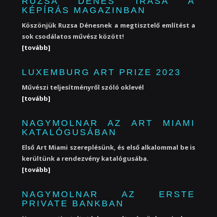
RUZSA DÉNES ÍRÁSA A
KÉPÍRÁS MAGAZINBAN
Köszönjük Ruzsa Dénesnek a megtisztelő említést a
sok csodálatos művész között!
[tovább]
LUXEMBURG ART PRIZE 2023
Művészi teljesítményről szóló oklevél
[tovább]
NAGYMOLNAR AZ ART MIAMI
KATALÓGUSÁBAN
Első Art Miami szereplésünk, és első alkalommal be is
kerültünk a rendezvény katalógusába.
[tovább]
NAGYMOLNAR AZ ERSTE
PRIVATE BANKBAN