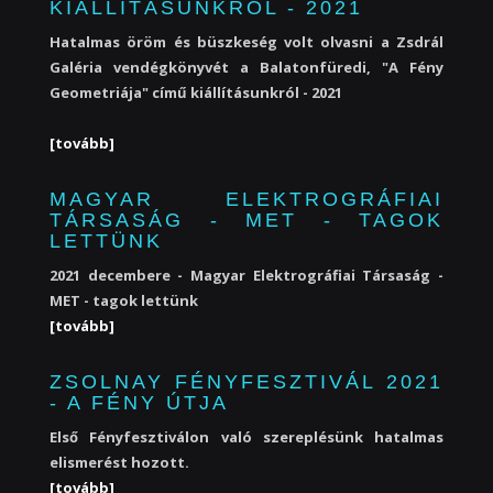
KIÁLLÍTÁSUNKRÓL - 2021
Hatalmas öröm és büszkeség volt olvasni a Zsdrál
Galéria vendégkönyvét a Balatonfüredi, "A Fény
Geometriája" című kiállításunkról - 2021
[tovább]
MAGYAR ELEKTROGRÁFIAI
TÁRSASÁG - MET - TAGOK
LETTÜNK
2021 decembere - Magyar Elektrográfiai Társaság -
MET - tagok lettünk
[tovább]
ZSOLNAY FÉNYFESZTIVÁL 2021
- A FÉNY ÚTJA
Első Fényfesztiválon való szereplésünk hatalmas
elismerést hozott.
[tovább]