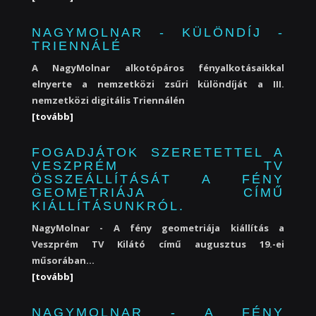
NAGYMOLNAR - KÜLÖNDÍJ -
TRIENNÁLÉ
A NagyMolnar alkotópáros fényalkotásaikkal
elnyerte a nemzetközi zsűri különdíját a III.
nemzetközi digitális Triennálén
[tovább]
FOGADJÁTOK SZERETETTEL A
VESZPRÉM TV
ÖSSZEÁLLÍTÁSÁT A FÉNY
GEOMETRIÁJA CÍMŰ
KIÁLLÍTÁSUNKRÓL.
NagyMolnar - A fény geometriája kiállítás a
Veszprém TV Kilátó című augusztus 19.-ei
műsorában...
[tovább]
NAGYMOLNAR - A FÉNY