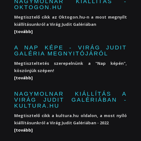
NAGYMOLNAR KIÁLLÍTÁS -
OKTOGON.HU
Megtisztelő cikk az Oktogon.hu-n a most megnyílt
kiállításunkról a Virág Judit Galériában
[tovább]
A NAP KÉPE - VIRÁG JUDIT
GALÉRIA MEGNYITÓJÁRÓL
Megtiszteltetés szerepelnünk a "Nap képén",
köszönjük szépen!
[tovább]
NAGYMOLNAR KIÁLLÍTÁS A
VIRÁG JUDIT GALÉRIÁBAN -
KULTURA.HU
Megtisztelő cikk a kultura.hu oldalon, a most nyíló
kiállításunkról a Virág Judit Galériában - 2022
[tovább]